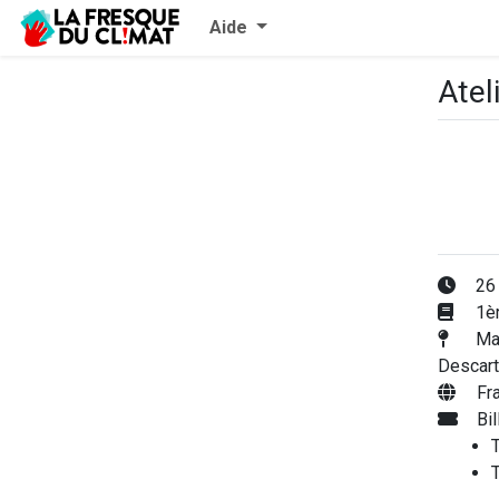
Aide
Atel
26 
1èr
Mai
Descart
Fr
Bi
T
T