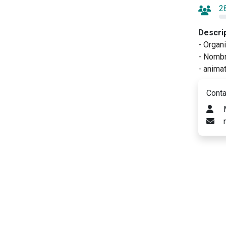
2
Descri
- Organ
- Nombr
- animat
Conta
M
m