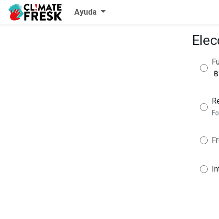
Ayuda
Elec
Fu
฿
R
Fo
Fr
In