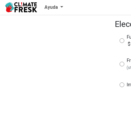
Ayuda
Elec
Fu
$
Fr
(s
In