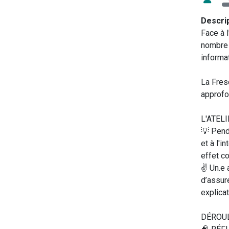
Descri
Face à l
nombre 
informat
La Fres
approfo
L'ATEL
💡 Penda
et à l'i
effet c
✌️ Un.e 
d’assur
explica
DÉROU