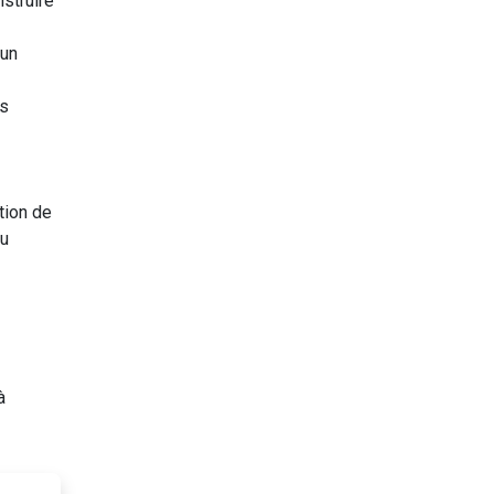
nstruire
 un
es
tion de
du
à