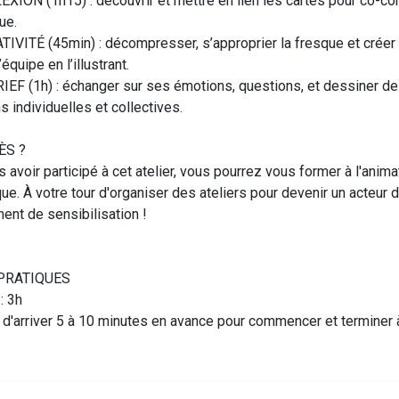
EXION (1h15) : découvrir et mettre en lien les cartes pour co-co
ue.
TIVITÉ (45min) : décompresser, s’approprier la fresque et créer
’équipe en l’illustrant.
IEF (1h) : échanger sur ses émotions, questions, et dessiner d
s individuelles et collectives.
ÈS ?
 avoir participé à cet atelier, vous pourrez vous former à l'anima
ue. À votre tour d'organiser des ateliers pour devenir un acteur 
nt de sensibilisation !
PRATIQUES
: 3h
 d'arriver 5 à 10 minutes en avance pour commencer et terminer 