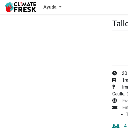
Ayuda
Tall
20 
1ra
Imm
Gaulle,
Fr
En
T
4