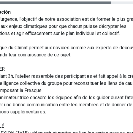
pción
'urgence, l'objectif de notre association est de former le plus gr
aux enjeux climatiques pour que chacun puisse décrypter les
ions et agir efficacement sur le plan individuel et collectif.
que du Climat permet aux novices comme aux experts de découv
ndir leur connaissance de ce sujet.
IER
nt 3h, l'atelier rassemble des participant·es et fait appel à la cr
ntelligence collective du groupe pour reconstituer les liens de ca
omposant la Fresque.
animateur.trice encadre les équipes afin de les guider durant l’atel
er une bonne communication entre les membres et de donner de
tions supplémentaires.
LÉ