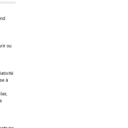
and
rir ou
éativité
use à
ier,
s