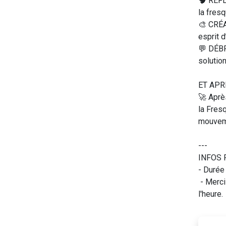
🧠 RÉFL
la fresq
🎨 CRÉA
esprit d
💬 DÉBR
solution
ET APR
🚀 Après
la Fresq
mouveme
---
INFOS 
- Durée 
- Merci
l'heure.