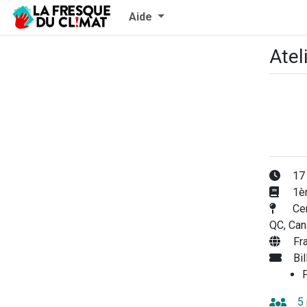
Aide
Atel
17 
1èr
Cen
QC, Ca
Fr
Bi
F
5