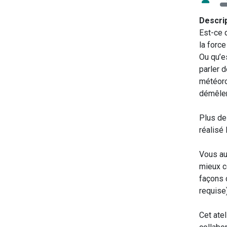
Descri
Est-ce q
la forc
Ou qu’e
parler 
météoro
démêler
Plus de
réalisé 
Vous aus
mieux c
façons 
requise)
Cet ate