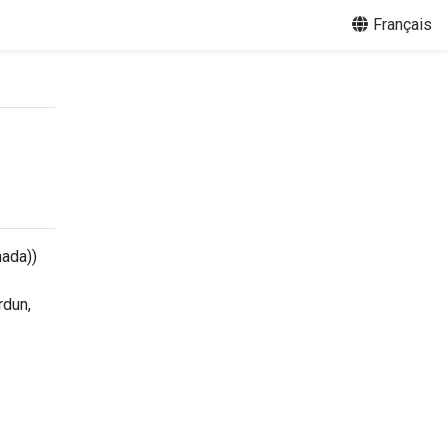
Français
nada))
rdun,