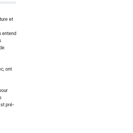
ture et
n entend
s
de
c, ont
pour
s
st pré-