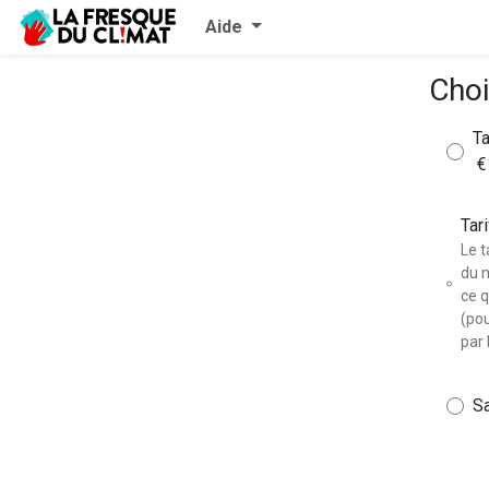
Aide
Choi
Ta
€
Tari
Le t
du 
ce q
(po
par 
Sa