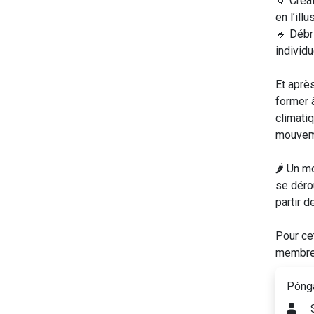
🔹 Créat
en l’illu
🔹 Débr
individu
Et après
former 
climatiq
mouveme
🌶 Un m
se déro
partir 
Pour cet
membres
Pónga
S