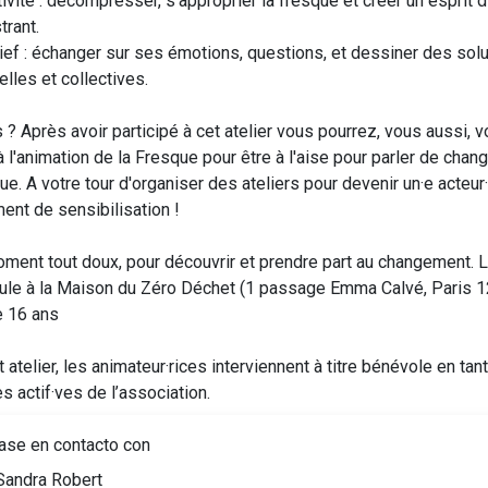
ivité : décompresser, s’approprier la fresque et créer un esprit 
strant.
ief : échanger sur ses émotions, questions, et dessiner des sol
elles et collectives.
 ? Après avoir participé à cet atelier vous pourrez, vous aussi, 
à l'animation de la Fresque pour être à l'aise pour parler de cha
ue. A votre tour d'organiser des ateliers pour devenir un·e acteur
nt de sensibilisation !
oment tout doux, pour découvrir et prendre part au changement. L'
ule à la Maison du Zéro Déchet (1 passage Emma Calvé, Paris 12
de 16 ans
 atelier, les animateur·rices interviennent à titre bénévole en tan
 actif·ves de l’association.
se en contacto con
andra Robert