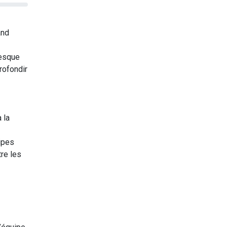
and
resque
rofondir
 la
ipes
tre les