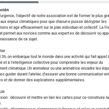
pción
'urgence, l'objectif de notre association est de former le plus gr
aux enjeux climatiques pour que chacun·e puisse décrypter les
ions et agir efficacement sur le plan individuel et collectif. La F
at permet aux novices comme aux expert·es de découvrir ou app
nnaissance de ce sujet.
lier
 3h, on embarque tout le monde dans une activité qui fait appel à
té et à l'intelligence collective pour comprendre les enjeux du
ent climatique. Un animateur ou une animatrice encadre les équ
les guider durant l’atelier, d’assurer une bonne communication en
 et de donner des explications supplémentaires.
ulé
xion : découvrir et mettre en lien les cartes pour co-construire la
e.