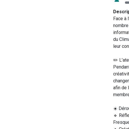
Descri
Face à l
nombre 
informat
du Clim
leur co
✏️ L’ate
Pendant
créativi
changem
afin de 
membres
☀️ Déro
🔹 Réfle
Fresqu