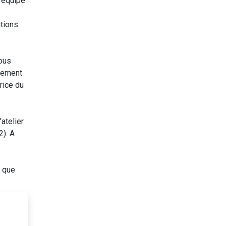
d’équipe
utions
vous
ngement
·rice du
atelier
). A
t que