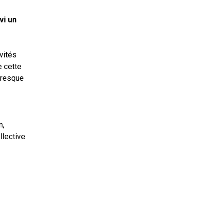
vi un
vités
e cette
 Fresque
n,
llective