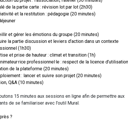
uction du projet : l’association, l’atelier (30 minutes)
é de la partie carte : révision lot par lot (2h30)
éativité et la restitution : pédagogie (20 minutes)
éjeuner
illir et gérer les émotions du groupe (20 minutes)
ire la partie discussion et leviers d’action dans un contexte
ssionnel (1h30)
tise et prise de hauteur : climat et transition (1h)
animateur·rice professionnel·le : respect de la licence d’utilisation
sation de la plateforme (20 minutes)
ploiement : lancer et suivre son projet (20 minutes)
ion, Q&A (10 minutes)
outons 15 minutes aux sessions en ligne afin de permettre aux
ants de se familiariser avec l'outil Mural.
près ?