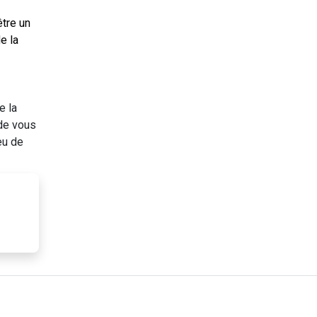
être un
e la
e la
ode vous
eu de