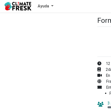
Ayuda
Form
12 
2da
En 
Fr
En
P
3