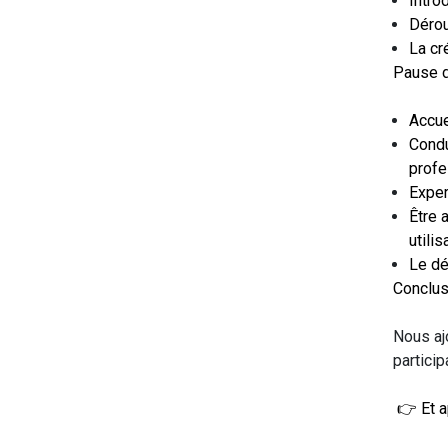
Introd
Déroul
La cr
Pause d
Accue
Condu
profe
Exper
Être 
utili
Le dé
Conclus
Nous aj
particip
👉 Et a