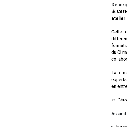
Descri
⚠️ Cet
atelier
Cette f
différen
formati
du Clim
collabor
La form
experts
en entre
✏️ Dérou
Accueil