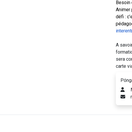
Besoin 
Animer 
défi : 
pédagog
interen
A savoir
formatio
sera co
carte vi
Pónga
M
m