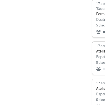
17 ao
'Sépa
Forma
Deut
5 plac
17 ao
Ateli
Españ
8 plac
17 ao
Ateli
Españ
5 plac