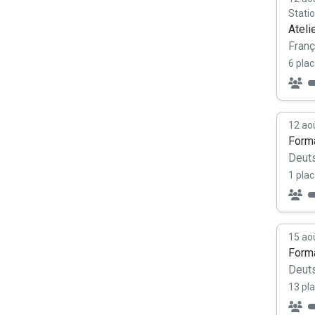
Stati
Ateli
Franç
6 plac
12 ao
Forma
Deut
1 plac
15 ao
Forma
Deut
13 pla