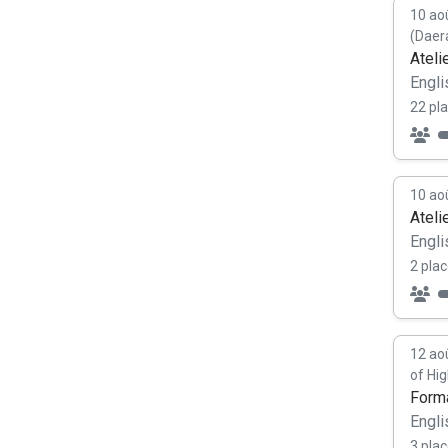
10 ao
(Daer
Ateli
Engli
22 pla
10 ao
Ateli
Engli
2 plac
12 ao
of Hig
Forma
Engli
3 plac