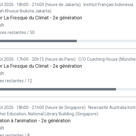
ût 2026
·
18h00 - 21h00 (heure de Jakarta)
·
Institut Français Indonesia
ah Khusus Ibukota Jakarta)
er La Fresque du Climat - 2e génération
sh
ces restantes / 50
ût 2026
·
17h00 - 20h15 (heure de Paris)
·
C/O Coaching House (Münche
er La Fresque du Climat - 2e génération
sh
es restantes / 12
ût 2026
·
18h00 - 21h00 (heure de Singapore)
·
Newcastle Australia Insti
her Education, National Library Building, (Singapore)
tion à l'animation - 2e génération
sh
es restantes / 8