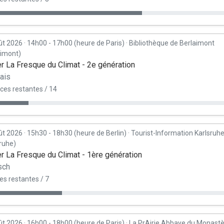
ût 2026
·
14h00 - 17h00 (heure de Paris)
·
Bibliothèque de Berlaimont
aimont)
er La Fresque du Climat - 2e génération
ais
ces restantes / 14
ût 2026
·
15h30 - 18h30 (heure de Berlin)
·
Tourist-Information Karlsruh
sruhe)
er La Fresque du Climat - 1ère génération
sch
es restantes / 7
ût 2026
·
16h00 - 18h00 (heure de Paris)
·
La PrAirie Abbaye du Monast