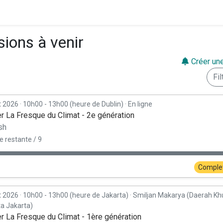
sions à venir
Créer une
Fil
t 2026
·
10h00 - 13h00 (heure de Dublin)
·
En ligne
er La Fresque du Climat - 2e génération
sh
e restante / 9
Comple
t 2026
·
10h00 - 13h00 (heure de Jakarta)
·
Smiljan Makarya (Daerah Kh
ta Jakarta)
er La Fresque du Climat - 1ère génération