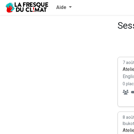
Aide
Ses
7 aoû
Ateli
Engli
0 plac
8 aoû
Ibuko
Ateli