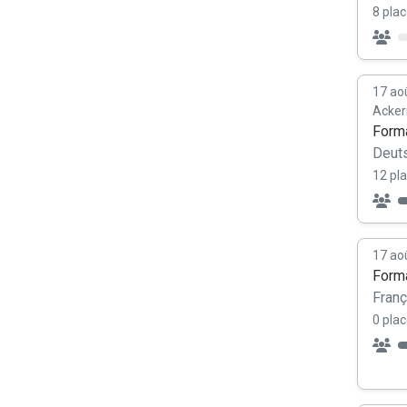
8 plac
17 ao
Acke
Forma
Deut
12 pla
17 ao
Forma
Franç
0 plac