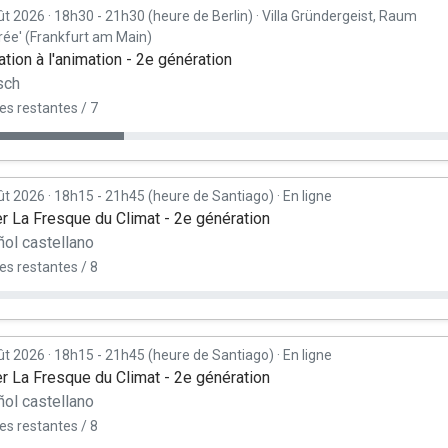
ût 2026
·
18h30 - 21h30 (heure de Berlin)
·
Villa Gründergeist, Raum
rée' (Frankfurt am Main)
tion à l'animation - 2e génération
sch
es restantes / 7
ût 2026
·
18h15 - 21h45 (heure de Santiago)
·
En ligne
er La Fresque du Climat - 2e génération
ol castellano
es restantes / 8
ût 2026
·
18h15 - 21h45 (heure de Santiago)
·
En ligne
er La Fresque du Climat - 2e génération
ol castellano
es restantes / 8