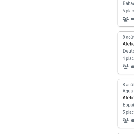
Baha
5 plac
8 aoû
Ateli
Deut
4 plac
8 aoû
Agua 
Ateli
Españ
5 plac