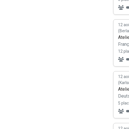
12 ao
(Berl
Ateli
Franç
12 pla
12 ao
(Karl
Ateli
Deut
5 plac
12 ao