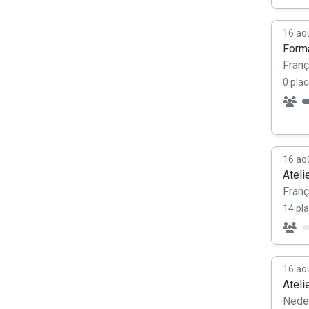
16 ao
Forma
Franç
0 plac
16 ao
Ateli
Franç
14 pla
16 ao
Ateli
Nede