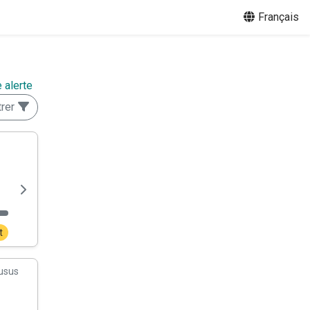
Français
 alerte
trer
t
usus