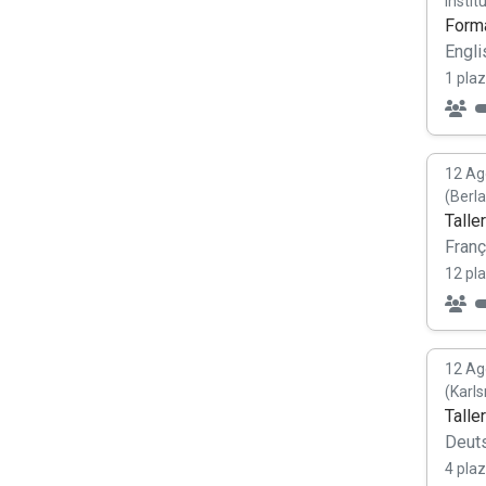
Instit
Forma
Engli
1 plaz
12 Ag
(Berl
Talle
Franç
12 pl
12 Ag
(Karl
Talle
Deut
4 plaz