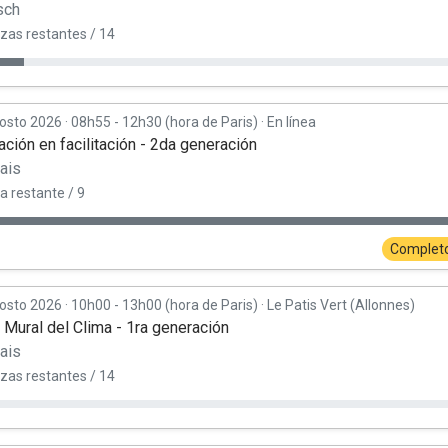
sch
azas restantes / 14
osto 2026
·
08h55 - 12h30 (hora de Paris)
·
En línea
ción en facilitación - 2da generación
ais
a restante / 9
Complet
osto 2026
·
10h00 - 13h00 (hora de Paris)
·
Le Patis Vert (Allonnes)
r Mural del Clima - 1ra generación
ais
azas restantes / 14