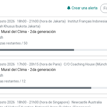
Crear una alerta
Fi
osto 2026
·
18h00 - 21h00 (hora de Jakarta)
·
Institut Français Indonesia
ah Khusus Ibukota Jakarta)
r Mural del Clima - 2da generación
sh
azas restantes / 50
osto 2026
·
17h00 - 20h15 (hora de Paris)
·
C/O Coaching House (Münch
r Mural del Clima - 2da generación
sh
as restantes / 12
osto 2026
·
18h00 - 21h00 (hora de Singapore)
·
Newcastle Australia