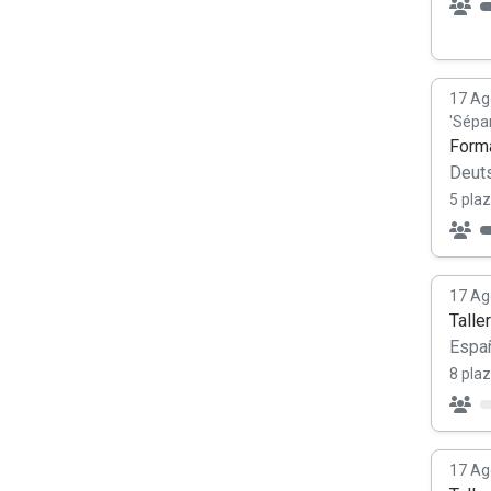
17 Ag
'Sépa
Forma
Deut
5 plaz
17 Ag
Talle
Españ
8 plaz
17 Ag