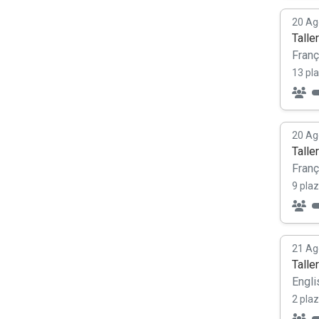
20 Ag
Talle
Franç
13 pl
20 Ag
Talle
Franç
9 plaz
21 Ag
Talle
Engli
2 plaz