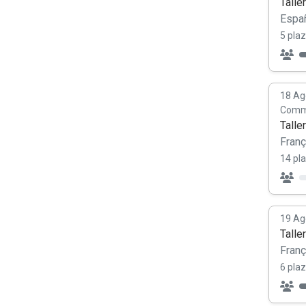
Talle
Españ
5 plaz
18 Ag
Commu
Talle
Franç
14 pl
19 Ag
Talle
Franç
6 plaz