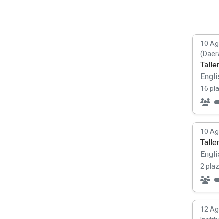
10 Ag
(Daer
Talle
Engli
16 pl
10 Ag
Talle
Engli
2 plaz
12 Ag