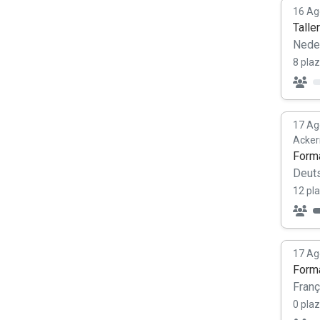
16 Ag
Talle
Nede
8 plaz
17 Ag
Acke
Forma
Deut
12 pl
17 Ag
Forma
Franç
0 plaz