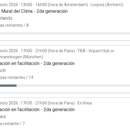
osto 2026
·
13h00 - 16h00 (hora de Amsterdam)
·
Loopvis (Arnhem)
r Mural del Clima - 2da generación
rlands
as restantes / 8
osto 2026
·
17h00 - 21h00 (hora de Paris)
·
TBA - Impact Hub or
rmannbogen (München)
ción en facilitación - 2da generación
sch
azas restantes / 14
osto 2026
·
17h30 - 21h00 (hora de Paris)
·
En línea
ción en facilitación - 2da generación
ais
a restante / 7