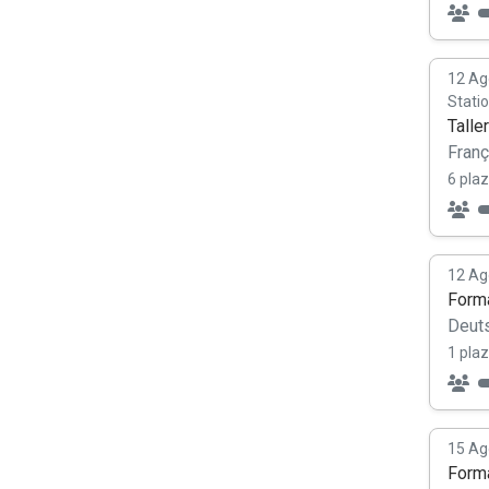
12 Ag
Stati
Talle
Franç
6 plaz
12 Ag
Forma
Deut
1 plaz
15 Ag
Forma