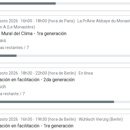
osto 2026
·
16h00 - 18h00 (hora de Paris)
·
La PrAirie Abbaye du Monas
on A (Le Monastère)
r Mural del Clima - 1ra generación
ais
as restantes / 7
osto 2026
·
18h30 - 22h00 (hora de Berlin)
·
En línea
ción en facilitación - 2da generación
sch
a restante / 7
osto 2026
·
16h30 - 19h30 (hora de Berlin)
·
Wühlisch Vierzig (Berlin)
ción en facilitación - 1ra generación