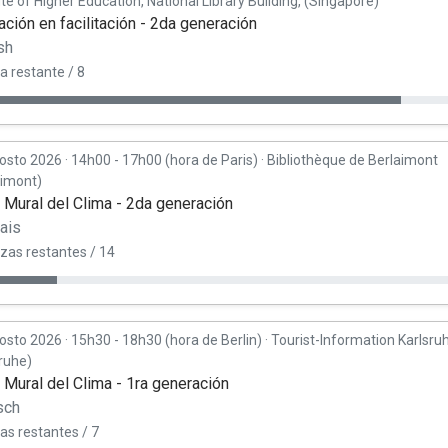
ute of Higher Education, National Library Building, (Singapore)
ción en facilitación - 2da generación
sh
a restante / 8
osto 2026
·
14h00 - 17h00 (hora de Paris)
·
Bibliothèque de Berlaimont
aimont)
r Mural del Clima - 2da generación
ais
azas restantes / 14
osto 2026
·
15h30 - 18h30 (hora de Berlin)
·
Tourist-Information Karlsru
sruhe)
r Mural del Clima - 1ra generación
sch
as restantes / 7