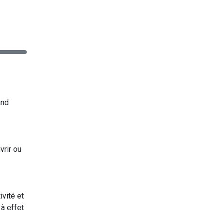
and
rir ou
ivité et
 à effet