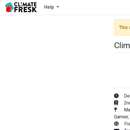
Help
This 
Clim
Dec
2nd
Mai
Garnier,
Fr