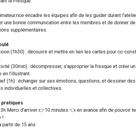
nt la Fresque.
mateur.rice encadre les équipes afin de les guider durant l’atelie
er une bonne communication entre les membres et de donner de
tions supplémentaires.
oulé
xion (1h30) : découvrir et mettre en lien les cartes pour co-const
.
ivité (30min) : décompresser, s’approprier la fresque et créer un
 en l’illustrant.
ief (1h) : échanger sur ses émotions, questions, et dessiner des
s individuelles et collectives.
 pratiques
 3h Merci d’arriver 👉10 minutes 👈 en avance afin de pouvoir t
e !
à partir de 15 ans