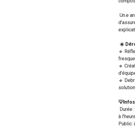
composa
Un.e ani
d’assur
explica
☀️ Dér
🔹 Réfle
fresque
🔹 Créat
d’équipe
🔹 Debr
solution
💡Infos
Durée :
à l’heur
Public: 