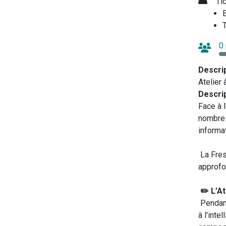
Ti
E
T
0 
Descri
Atelier 
Descri
Face à l
nombre 
informat
La Fres
approfo
✏️ L’At
Pendant 
à l'inte