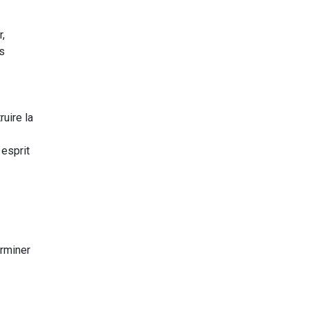
r,
s
ruire la
 esprit
erminer